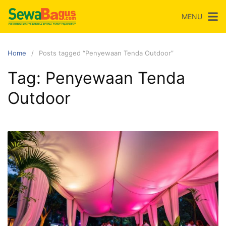
Skip
MENU
to
content
Home
Posts tagged “Penyewaan Tenda Outdoor”
Tag:
Penyewaan Tenda
Outdoor